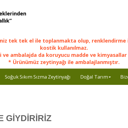
eklerinden
llık”
miz tek tek el ile toplanmakta olup, renklendirme 
kostik kullanılmaz.
i ve ambalajda da koruyucu madde ve kimyasallar 
* Ürünümüz zeytinyağı ile ambalajlanmıştır.
Soğuk Sıkım Sızma Zeytinyağı
Doğal Tarım
Biz
E GİYDİRİRİZ