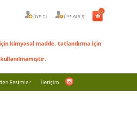
0
ÜYE OL
ÜYE GİRİŞİ
için kimyasal madde, tatlandırma için
kullanılmamıştır.
den Resimler
İletişim