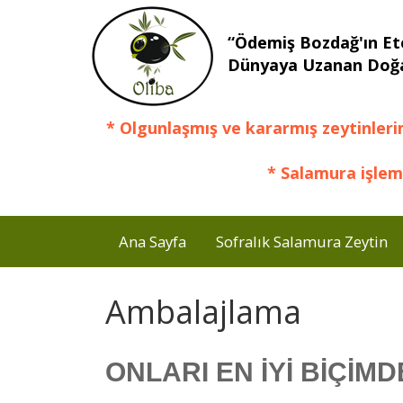
“Ödemiş Bozdağ'ın Et
Dünyaya Uzanan Doğa
* Olgunlaşmış ve kararmış zeytinleri
* Salamura işlem
Ana Sayfa
Sofralık Salamura Zeytin
Ambalajlama
ONLARI EN İYİ BİÇİMD