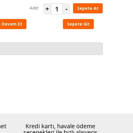
+
-
Adet
Sepete At
şe Devam Et
Sepete Git
met
Kredi kartı, havale ödeme
seçenekleri ile hızlı alışveriş