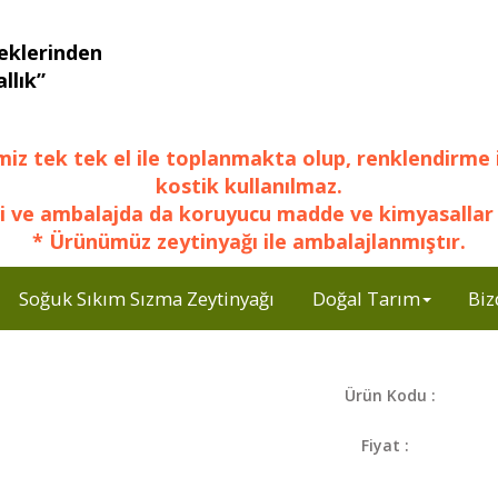
eklerinden
llık”
miz tek tek el ile toplanmakta olup, renklendirme 
kostik kullanılmaz.
i ve ambalajda da koruyucu madde ve kimyasallar 
* Ürünümüz zeytinyağı ile ambalajlanmıştır.
Soğuk Sıkım Sızma Zeytinyağı
Doğal Tarım
Biz
Ürün Kodu :
Fiyat :