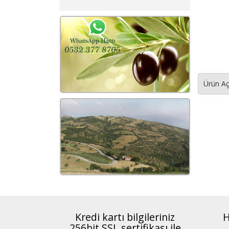
Ürün Aç
Kredi kartı bilgileriniz
H
256bit SSL sertifikası ile