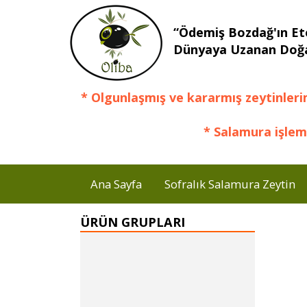
“Ödemiş Bozdağ'ın Et
Dünyaya Uzanan Doğa
* Olgunlaşmış ve kararmış zeytinleri
* Salamura işlem
Ana Sayfa
Sofralık Salamura Zeytin
ÜRÜN GRUPLARI