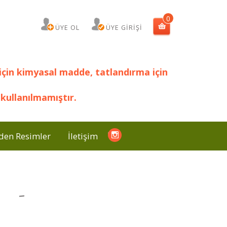
0
ÜYE OL
ÜYE GİRİŞİ
için kimyasal madde, tatlandırma için
kullanılmamıştır.
den Resimler
İletişim