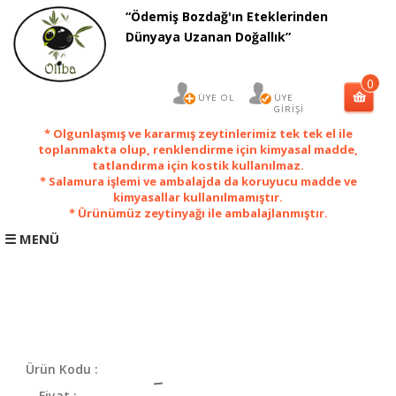
“Ödemiş Bozdağ'ın Eteklerinden
×
Dünyaya Uzanan Doğallık”
0
ÜYE OL
ÜYE
GİRİŞİ
* Olgunlaşmış ve kararmış zeytinlerimiz tek tek el ile
toplanmakta olup, renklendirme için kimyasal madde,
tatlandırma için kostik kullanılmaz.
* Salamura işlemi ve ambalajda da koruyucu madde ve
kimyasallar kullanılmamıştır.
* Ürünümüz zeytinyağı ile ambalajlanmıştır.
☰ MENÜ
ANA
SAYFA
Sofralık
Ürün Kodu :
Salamura
Zeytin
Fiyat :