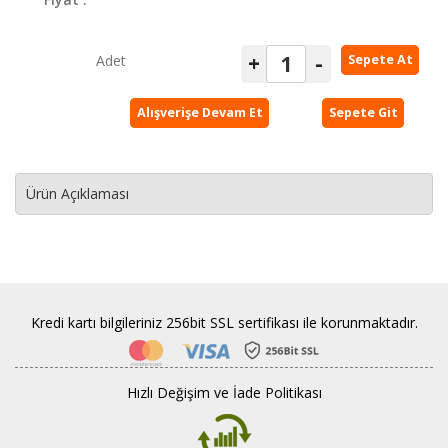
Soğuk
Sıkım
+
-
Adet
Sepete At
Sızma
Zeytinyağı
Alışverişe Devam Et
Sepete Git
Yetiştirme
Toplama
Ürün Açıklaması
Üretim
Ambalajlama
Güven
Kredi kartı bilgileriniz 256bit SSL sertifikası ile korunmaktadır.
Kalibre
Ne
Demektir
Hızlı Değişim ve İade Politikası
İletişim