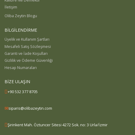
Kalibre Ne Demektir
İletişim
Oliba Zeytin Blogu
BİLGİLENDİRME
Üyelik ve Kullanım Şartları
Mesafeli Satış Sözleşmesi
Garanti ve İade Koşulları
Gizlilik ve Ödeme Güvenliği
Hesap Numaraları
BİZE ULAŞIN
+90 532 377 8705
siparis@olibazeytin.com
Şirinkent Mah. Öztuncer Sitesi 4272 Sok. no: 3 Urla/İzmir