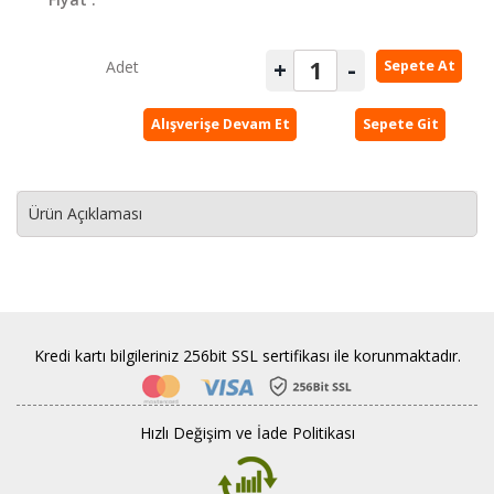
Soğuk
Sıkım
+
-
Adet
Sepete At
Sızma
Zeytinyağı
Alışverişe Devam Et
Sepete Git
Yetiştirme
Toplama
Ürün Açıklaması
Üretim
Ambalajlama
Güven
Kredi kartı bilgileriniz 256bit SSL sertifikası ile korunmaktadır.
Kalibre
Ne
Demektir
Hızlı Değişim ve İade Politikası
İletişim