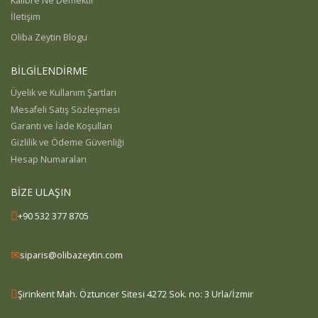
Kalibre Ne Demektir
İletişim
Oliba Zeytin Blogu
BİLGİLENDİRME
Üyelik ve Kullanım Şartları
Mesafeli Satış Sözleşmesi
Garanti ve İade Koşulları
Gizlilik ve Ödeme Güvenliği
Hesap Numaraları
BİZE ULAŞIN
+90 532 377 8705
siparis@olibazeytin.com
Şirinkent Mah. Öztuncer Sitesi 4272 Sok. no: 3 Urla/İzmir