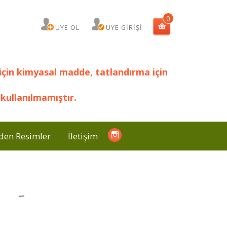
0
ÜYE OL
ÜYE GİRİŞİ
için kimyasal madde, tatlandırma için
kullanılmamıştır.
den Resimler
İletişim