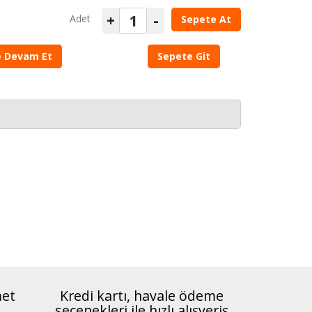
+
-
Adet
Sepete At
şe Devam Et
Sepete Git
met
Kredi kartı, havale ödeme
seçenekleri ile hızlı alışveriş