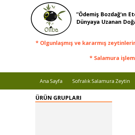
“Ödemiş Bozdağ'ın Et
Dünyaya Uzanan Doğa
* Olgunlaşmış ve kararmış zeytinleri
* Salamura işlem
Ana Sayfa
Sofralık Salamura Zeytin
ÜRÜN GRUPLARI