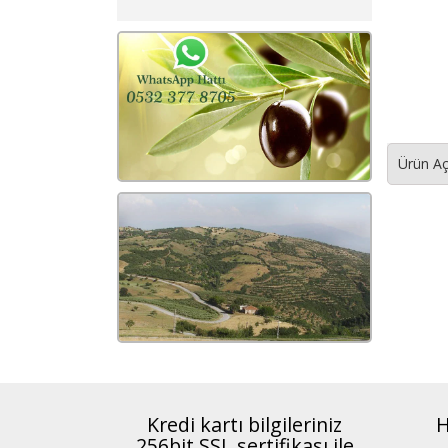
Ürün Aç
Kredi kartı bilgileriniz
H
256bit SSL sertifikası ile