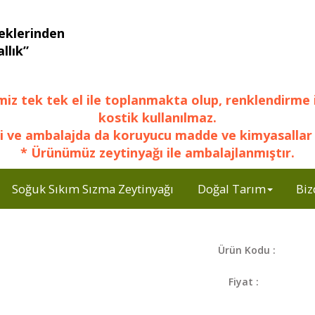
eklerinden
llık”
miz tek tek el ile toplanmakta olup, renklendirme 
kostik kullanılmaz.
i ve ambalajda da koruyucu madde ve kimyasallar 
* Ürünümüz zeytinyağı ile ambalajlanmıştır.
Soğuk Sıkım Sızma Zeytinyağı
Doğal Tarım
Biz
Ürün Kodu :
Fiyat :